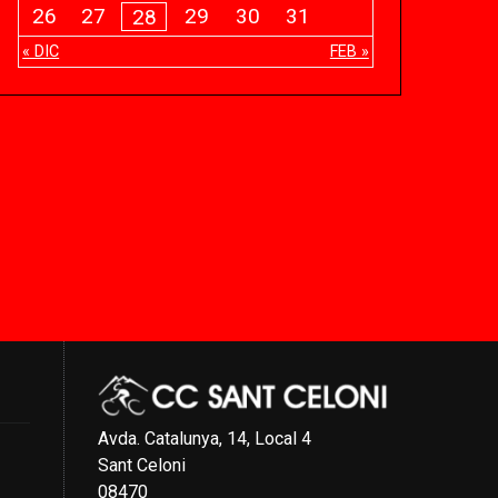
26
27
29
30
31
28
« DIC
FEB »
Avda. Catalunya, 14, Local 4
Sant Celoni
08470