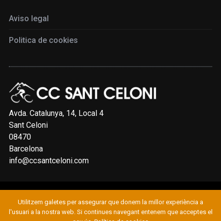
Aviso legal
Politica de cookies
Avda. Catalunya, 14, Local 4
Sant Celoni
08470
Barcelona
info@ccsantceloni.com
Utilitzem galetes per assegurar que donem la millor experiència a
© 2019 CLUB CICLISTA SANT CELONI
l'usuari a la nostra web. Si continues navegant entenem que acceptes el