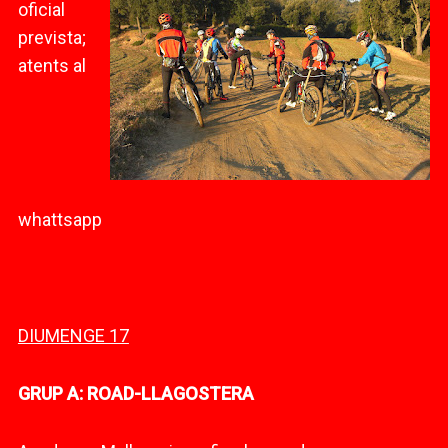
oficial
prevista;
atents al
whattsapp
DIUMENGE 17
GRUP A: ROAD-LLAGOSTERA