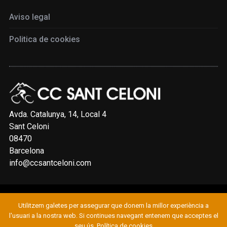
Aviso legal
Politica de cookies
Avda. Catalunya, 14, Local 4
Sant Celoni
08470
Barcelona
info@ccsantceloni.com
Utilitzem galetes per assegurar que donem la millor experiència a
© 2019 CLUB CICLISTA SANT CELONI
l'usuari a la nostra web. Si continues navegant entenem que acceptes el
seu ús.
Política de cookies