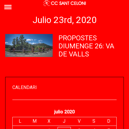
Julio 23rd, 2020
PROPOSTES
DIUMENGE 26: VA
DE VALLS
CALENDARI
julio 2020
L
M
X
J
V
S
D